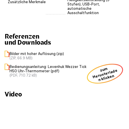
Zusätzliche Merkmale
Stufen), USB-Port,
automatische
Ausschaltfunktion
Referenzen
und Downloads
Bilder mit hoher Auflösung (zip)
(ZIP, 66.9 MB)
Bedienungsanleitung: Levenhuk Wezzer Tick
zum
H
u
nt
erl
a
d
e
n kli
ck
e
H50 Uhr-Thermometer (pdf)
(PDF, 710.72 kB)
er
n
Video