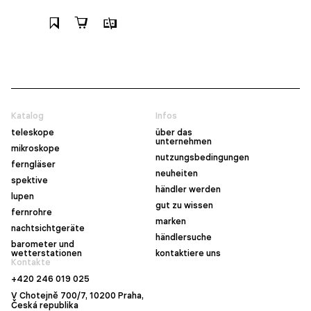
Katalog
Infos
teleskope
über das
unternehmen
mikroskope
nutzungsbedingungen
ferngläser
neuheiten
spektive
händler werden
lupen
gut zu wissen
fernrohre
marken
nachtsichtgeräte
händlersuche
barometer und
wetterstationen
kontaktiere uns
Kontakte
+420 246 019 025
V Chotejně 700/7, 10200 Praha,
Česká republika