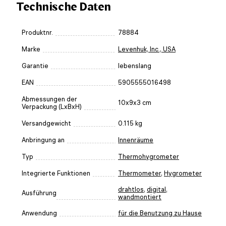
Technische Daten
Produktnr.
78884
Marke
Levenhuk, Inc., USA
Garantie
lebenslang
EAN
5905555016498
Abmessungen der
10x9x3 cm
Verpackung (LxBxH)
Versandgewicht
0.115 kg
Anbringung an
Innenräume
Typ
Thermohygrometer
Integrierte Funktionen
Thermometer
,
Hygrometer
drahtlos
,
digital
,
Ausführung
wandmontiert
Anwendung
für die Benutzung zu Hause