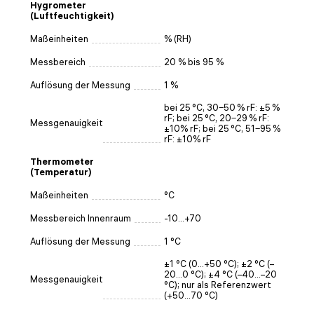
Hygrometer
(Luftfeuchtigkeit)
Maßeinheiten
% (RH)
Messbereich
20 % bis 95 %
Auflösung der Messung
1 %
bei 25 °C, 30‒50 % rF: ±5 %
rF; bei 25 °C, 20‒29 % rF:
Messgenauigkeit
±10% rF; bei 25 °C, 51‒95 %
rF: ±10% rF
Thermometer
(Temperatur)
Maßeinheiten
°C
Messbereich Innenraum
-10...+70
Auflösung der Messung
1 °C
±1 °C (0…+50 °C); ±2 °C (–
20…0 °C); ±4 °C (–40…–20
Messgenauigkeit
°C); nur als Referenzwert
(+50…70 °C)