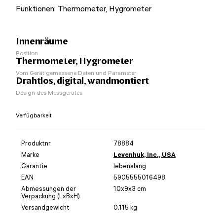
Funktionen: Thermometer, Hygrometer
Innenräume
Position
Thermometer, Hygrometer
Vom Gerät gemessene Daten und Parameter
Drahtlos, digital, wandmontiert
Design des Messgerätes
Verfügbarkeit
Produktnr.
78884
Marke
Levenhuk, Inc., USA
Garantie
lebenslang
EAN
5905555016498
Abmessungen der
10x9x3 cm
Verpackung (LxBxH)
Versandgewicht
0.115 kg