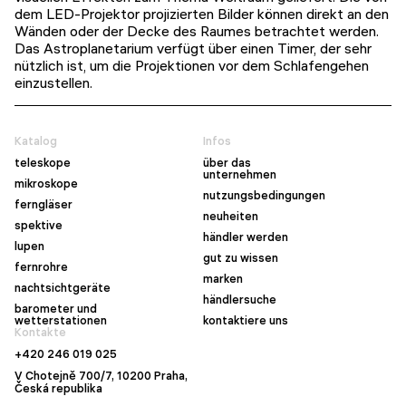
dem LED-Projektor projizierten Bilder können direkt an den
Wänden oder der Decke des Raumes betrachtet werden.
Das Astroplanetarium verfügt über einen Timer, der sehr
nützlich ist, um die Projektionen vor dem Schlafengehen
einzustellen.
Katalog
Infos
teleskope
über das
unternehmen
mikroskope
nutzungsbedingungen
ferngläser
neuheiten
spektive
händler werden
lupen
gut zu wissen
fernrohre
marken
nachtsichtgeräte
händlersuche
barometer und
wetterstationen
kontaktiere uns
Kontakte
+420 246 019 025
V Chotejně 700/7, 10200 Praha,
Česká republika