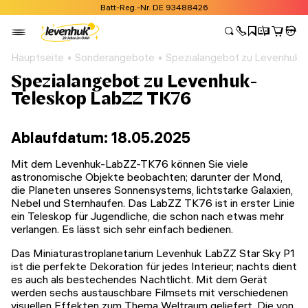
Batt-Reg.-Nr. DE 93488426
Hauptseite
Sonderangebote
Spezialangebot zu Levenhuk
Spezialangebot zu Levenhuk-
Teleskop LabZZ TK76
Ablaufdatum: 18.05.2025
Mit dem Levenhuk-LabZZ-TK76 können Sie viele
astronomische Objekte beobachten; darunter der Mond,
die Planeten unseres Sonnensystems, lichtstarke Galaxien,
Nebel und Sternhaufen. Das LabZZ TK76 ist in erster Linie
ein Teleskop für Jugendliche, die schon nach etwas mehr
verlangen. Es lässt sich sehr einfach bedienen.
Das Miniaturastroplanetarium Levenhuk LabZZ Star Sky P1
ist die perfekte Dekoration für jedes Interieur; nachts dient
es auch als bestechendes Nachtlicht. Mit dem Gerät
werden sechs austauschbare Filmsets mit verschiedenen
visuellen Effekten zum Thema Weltraum geliefert. Die von