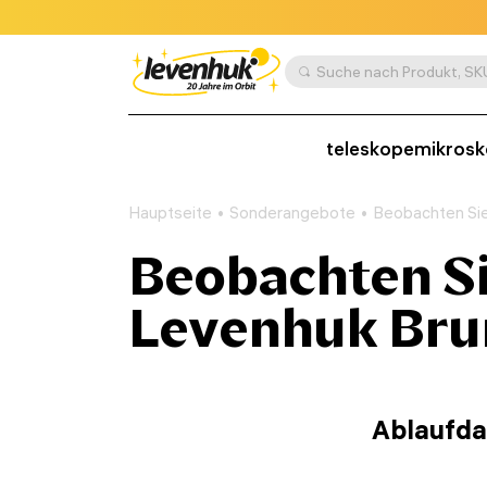
teleskope
mikros
Hauptseite
Sonderangebote
Beobachten Sie
Beobachten Si
Levenhuk Brun
Ablaufda