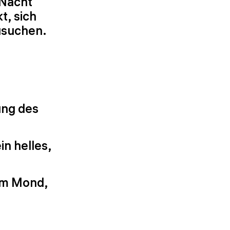
 Nacht
t, sich
zusuchen.
ung des
n helles,
em Mond,