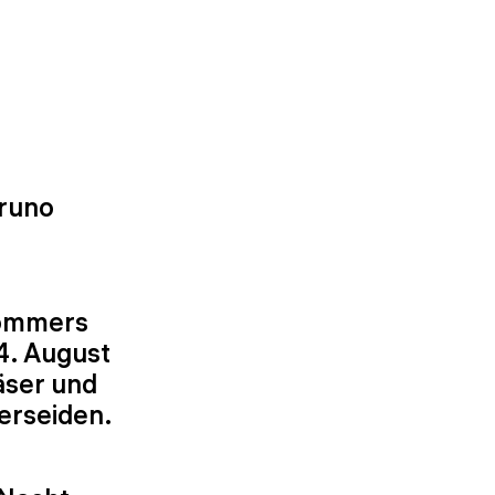
Bruno
Sommers
24. August
äser und
erseiden.