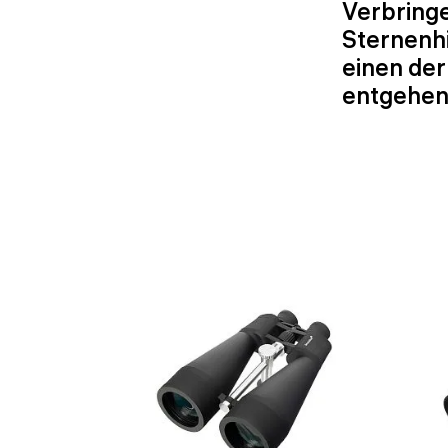
Verbring
Sternenhi
einen de
entgehen