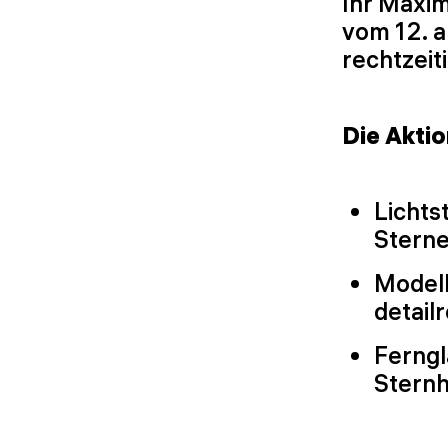
Ihr Maxim
vom 12. a
rechtzeit
Die Akti
Lichts
Stern
Modell
detailr
Ferngl
Sternh