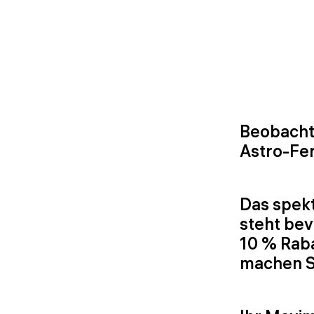
Beobacht
Astro-Fe
Das spek
steht bev
10 % Raba
machen Si