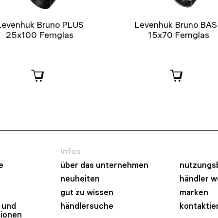
Levenhuk Bruno PLUS
Levenhuk Bruno BAS
25x100 Fernglas
15x70 Fernglas
Infos
e
über das unternehmen
nutzungs
neuheiten
händler 
gut zu wissen
marken
 und
händlersuche
kontaktie
tionen