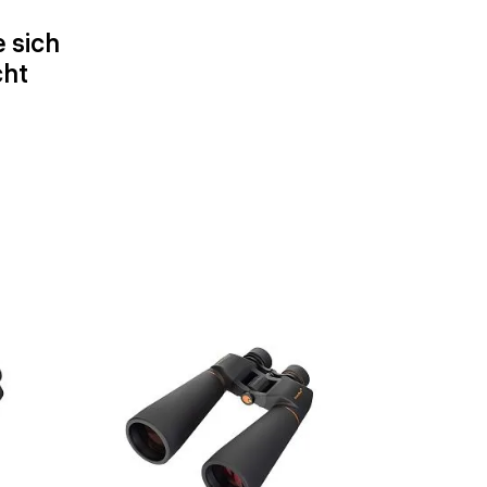
 sich
cht