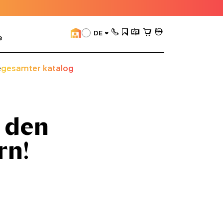
DE
e
e
gesamter katalog
 den
rn!