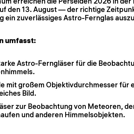
um erreichen die Perseiden 2026 in der
uf den 13. August — der richtige Zeitpunk
ig ein zuverlässiges Astro-Fernglas aus
on umfasst:
tarke Astro-Ferngläser für die Beobacht
enhimmels.
e mit großem Objektivdurchmesser für ei
eiches Bild.
äser zur Beobachtung von Meteoren, d
aufen und anderen Himmelsobjekten.