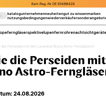
Batt-Reg.-Nr. DE 93488426
katalog
unternehmen
neuheiten
gut zu wissen
marken
Suche nach Produkt, SKU, Kategorie, usw.
nutzungsbedingungen
wiederverkäufer
sonderangebot
kope
ferngläser
spektive
lupen
fernrohre
nachtsichtgerät
 die Perseiden mit den Levenhuk Bruno Astro-Ferngläsern!
e die Perseiden mit
o Astro-Ferngläse
tum: 24.08.2026