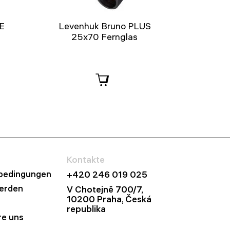
E
Levenhuk Bruno PLUS
25x70 Fernglas
Kontakte
bedingungen
+420 246 019 025
werden
V Chotejně 700/7,
10200 Praha, Česká
republika
re uns