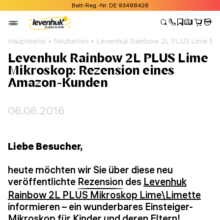
Batt-Reg.-Nr. DE 93488426
Hauptseite
Neuheiten
Levenhuk Rainbow 2L PLUS Lime Mi
Levenhuk Rainbow 2L PLUS Lime
Mikroskop: Rezension eines
Amazon-Kunden
06.06.2016
Liebe Besucher,
heute möchten wir Sie über diese neu
veröffentlichte
Rezension
des
Levenhuk
Rainbow 2L PLUS Mikroskop Lime\Limette
informieren – ein wunderbares Einsteiger-
Mikroskop für Kinder und deren Eltern!