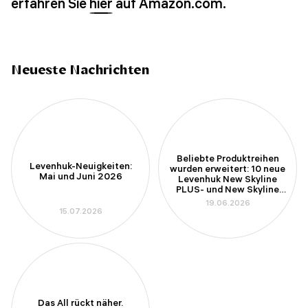
erfahren Sie
hier
auf Amazon.com.
Neueste Nachrichten
Beliebte Produktreihen
Levenhuk-Neuigkeiten:
wurden erweitert: 10 neue
Mai und Juni 2026
Levenhuk New Skyline
PLUS- und New Skyline
PRO-Teleskope
19.06.2026
15.07.2026
Das All rückt näher.