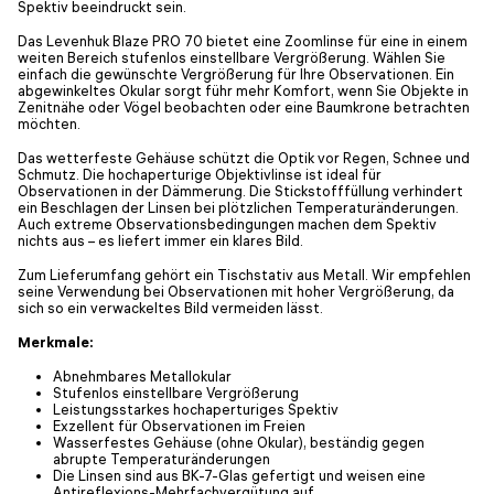
Spektiv beeindruckt sein.
Das Levenhuk Blaze PRO 70 bietet eine Zoomlinse für eine in einem
weiten Bereich stufenlos einstellbare Vergrößerung. Wählen Sie
einfach die gewünschte Vergrößerung für Ihre Observationen. Ein
abgewinkeltes Okular sorgt führ mehr Komfort, wenn Sie Objekte in
Zenitnähe oder Vögel beobachten oder eine Baumkrone betrachten
möchten.
Das wetterfeste Gehäuse schützt die Optik vor Regen, Schnee und
Schmutz. Die hochaperturige Objektivlinse ist ideal für
Observationen in der Dämmerung. Die Stickstofffüllung verhindert
ein Beschlagen der Linsen bei plötzlichen Temperaturänderungen.
Auch extreme Observationsbedingungen machen dem Spektiv
nichts aus – es liefert immer ein klares Bild.
Zum Lieferumfang gehört ein Tischstativ aus Metall. Wir empfehlen
seine Verwendung bei Observationen mit hoher Vergrößerung, da
sich so ein verwackeltes Bild vermeiden lässt.
Merkmale:
Abnehmbares Metallokular
Stufenlos einstellbare Vergrößerung
Leistungsstarkes hochaperturiges Spektiv
Exzellent für Observationen im Freien
Wasserfestes Gehäuse (ohne Okular), beständig gegen
abrupte Temperaturänderungen
Die Linsen sind aus BK-7-Glas gefertigt und weisen eine
Antireflexions-Mehrfachvergütung auf.