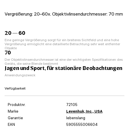
Vergrößerung: 20–60x. Objektivlinsendurchmesser: 70 mm
20 — 60
Eine geringe Vergrößerung sorgt für ein breiteres Sichtfeld und eine hohe
Vergrößerung ermöglicht eine detaillierte Betrachtung sehr weit entfernter
Objekte
70
Der Objektivlinsendurchmesser ist eine der wichtigsten Spezifikationen des
Geräts, die seine Blende bestimmt
Jagen und Sport, für stationäre Beobachtungen
Anwendungszweck
Verfügbarkeit
Produktnr.
72105
Marke
Levenhuk, Inc., USA
Garantie
lebenslang
EAN
5905555006604