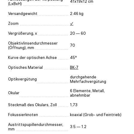
41x19x12 cm
(LxBxH)
Versandgewicht
2.46 kg
Zoom
✓
Vergrößerung, x
20 — 60
Objektivlinsendurchmesser
70
(Öffnung), mm
Kurve der optischen Achse
45°
Optisches Material
BK-7
durchgehende
Optikvergütung
Mehrfachvergütung
6 Elemente, Metall,
Okular
abnehmbar
Steckmaß des Okulars, Zoll
1,73
Fokussierknoten
koaxial (Grob- und Feintrieb)
Austrittspupillendurchmesser,
3.5 — 1.2
mm