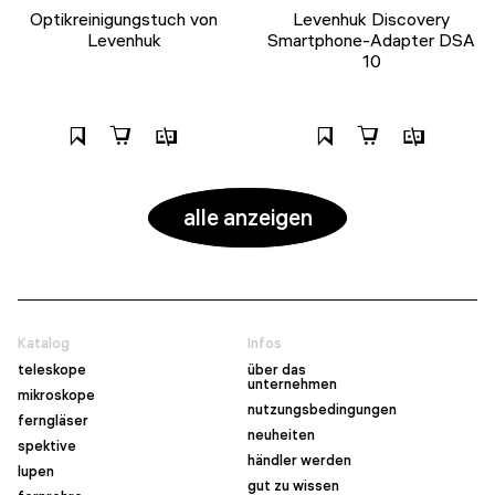
Optikreinigungstuch von
Levenhuk Discovery
Levenhuk
Smartphone-Adapter DSA
10
alle anzeigen
Katalog
Infos
teleskope
über das
unternehmen
mikroskope
nutzungsbedingungen
ferngläser
neuheiten
spektive
händler werden
lupen
gut zu wissen