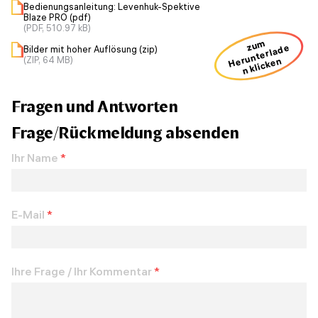
Bedienungsanleitung: Levenhuk-Spektive
Blaze PRO (pdf)
(PDF, 510.97 kB)
zum
H
u
nt
erl
a
d
e
n kli
ck
e
Bilder mit hoher Auflösung (zip)
(ZIP, 64 MB)
er
n
Fragen und Antworten
Frage/Rückmeldung absenden
Ihr Name
*
E-Mail
*
Ihre Frage / Ihr Kommentar
*