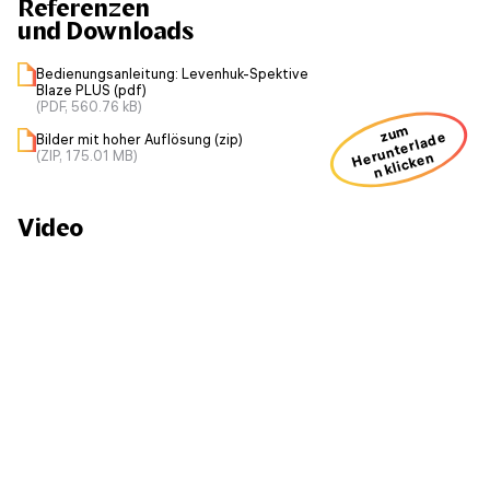
Referenzen
und Downloads
Bedienungsanleitung: Levenhuk-Spektive
Blaze PLUS (pdf)
(PDF, 560.76 kB)
zum
H
u
nt
erl
a
d
e
n kli
ck
e
Bilder mit hoher Auflösung (zip)
(ZIP, 175.01 MB)
er
n
Video