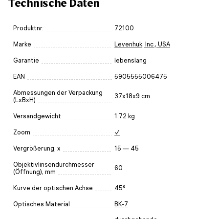
Technische Daten
Produktnr.
72100
Marke
Levenhuk, Inc., USA
Garantie
lebenslang
EAN
5905555006475
Abmessungen der Verpackung
37x18x9 cm
(LxBxH)
Versandgewicht
1.72 kg
Zoom
✓
Vergrößerung, x
15 — 45
Objektivlinsendurchmesser
60
(Öffnung), mm
Kurve der optischen Achse
45°
Optisches Material
BK-7