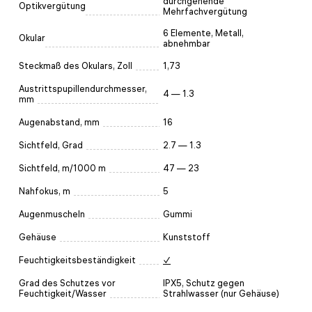
durchgehende
Optikvergütung
Mehrfachvergütung
6 Elemente, Metall,
Okular
abnehmbar
Steckmaß des Okulars, Zoll
1,73
Austrittspupillendurchmesser,
4 — 1.3
mm
Augenabstand, mm
16
Sichtfeld, Grad
2.7 — 1.3
Sichtfeld, m/1000 m
47 — 23
Nahfokus, m
5
Augenmuscheln
Gummi
Gehäuse
Kunststoff
Feuchtigkeitsbeständigkeit
✓
Grad des Schutzes vor
IPX5, Schutz gegen
Feuchtigkeit/Wasser
Strahlwasser (nur Gehäuse)