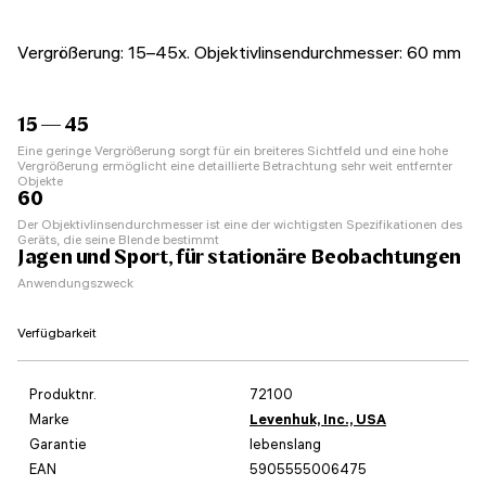
Vergrößerung: 15–45x. Objektivlinsendurchmesser: 60 mm
15 — 45
Eine geringe Vergrößerung sorgt für ein breiteres Sichtfeld und eine hohe
Vergrößerung ermöglicht eine detaillierte Betrachtung sehr weit entfernter
Objekte
60
Der Objektivlinsendurchmesser ist eine der wichtigsten Spezifikationen des
Geräts, die seine Blende bestimmt
Jagen und Sport, für stationäre Beobachtungen
Anwendungszweck
Verfügbarkeit
Produktnr.
72100
Marke
Levenhuk, Inc., USA
Garantie
lebenslang
EAN
5905555006475