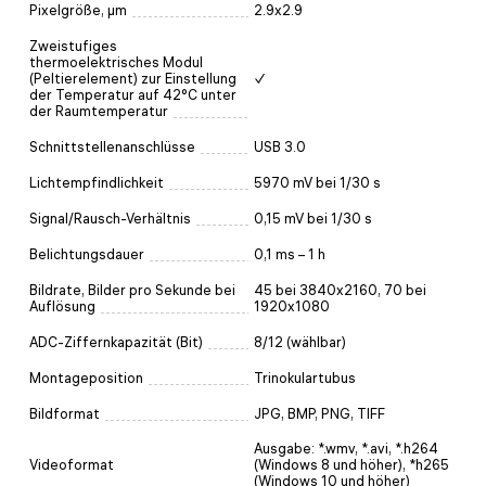
Pixelgröße, µm
2.9x2.9
Zweistufiges
thermoelektrisches Modul
(Peltierelement) zur Einstellung
✓
der Temperatur auf 42°C unter
der Raumtemperatur
Schnittstellenanschlüsse
USB 3.0
Lichtempfindlichkeit
5970 mV bei 1/30 s
Signal/Rausch-Verhältnis
0,15 mV bei 1/30 s
Belichtungsdauer
0,1 ms – 1 h
Bildrate, Bilder pro Sekunde bei
45 bei 3840x2160, 70 bei
Auflösung
1920x1080
ADC-Ziffernkapazität (Bit)
8/12 (wählbar)
Montageposition
Trinokulartubus
Bildformat
JPG, BMP, PNG, TIFF
Ausgabe: *.wmv, *.avi, *.h264
Videoformat
(Windows 8 und höher), *h265
(Windows 10 und höher)