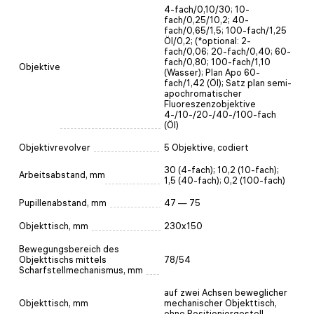
4-fach/0,10/30; 10-
fach/0,25/10,2; 40-
fach/0,65/1,5; 100-fach/1,25
Öl/0,2; (*optional: 2-
fach/0,06; 20-fach/0,40; 60-
fach/0,80; 100-fach/1,10
Objektive
(Wasser); Plan Apo 60-
fach/1,42 (Öl); Satz plan semi-
apochromatischer
Fluoreszenzobjektive
4-/10-/20-/40-/100-fach
(Öl)
Objektivrevolver
5 Objektive, codiert
30 (4-fach); 10,2 (10-fach);
Arbeitsabstand, mm
1,5 (40-fach); 0,2 (100-fach)
Pupillenabstand, mm
47 — 75
Objekttisch, mm
230x150
Bewegungsbereich des
Objekttischs mittels
78/54
Scharfstellmechanismus, mm
auf zwei Achsen beweglicher
Objekttisch, mm
mechanischer Objekttisch,
ohne Positioniergestell