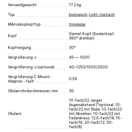
Versandgewicht
17.2 kg
Typ
biologisch
,
Licht-/optisch
Mikroskopkopftyp
trinokular
Gemel-Kopf (Siedentopf,
Kopf
360° drehbar)
Kopfneigung
30°
Vergrößerung, x
40 — 1000
Vergrößerung, x (optional)
40–1250/1500/2000
Vergrößerung C-Mount-
0.55
Adapter, -fach
Okularrohrdurchmesser, mm
30
10-fach/22, langer
Augenabstand (*optional: 10-
fach/22 mit Skala, 10-fach/22
Okulare
mit Absehen, 10-fach/22 mit
Fadenkreuz, 12,5-fach/16, 15-
fach/16, 20-fach/12, 30-
fach/8)