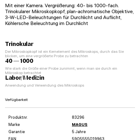
Mit einer Kamera. Vergrößerung: 40- bis 1000-fach.
Trinokularer Mikroskopkopf, plan-achromatische Objektive,
3-W-LED-Beleuchtungen für Durchlicht und Auflicht,
Köhlersche Beleuchtung im Durchlicht
Trinokular
Der Mikroskopkopf ist ein Kernelement des Mikroskops, durch das Sie
blicken, um eine vergrößerte Probe zu betrachten
40 — 1000
Wie stark die Größe einer Probe zunimmt, wenn man sie durch ein
Mikroskop betrachtet
Labor/Medizin
Anwendung und Verwendung des Mikroskops
Verfügbarkeit
Produktnr.
83296
Marke
MAGUS
Garantie
5 Jahre
EAN
5905555019963