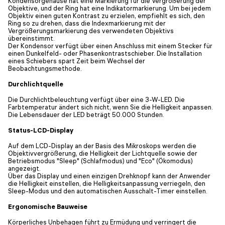
Kondensorgehäuse hat eine Markierung für die Vergrößerung der
Objektive, und der Ring hat eine Indikatormarkierung. Um bei jedem
Objektiv einen guten Kontrast zu erzielen, empfiehlt es sich, den
Ring so zu drehen, dass die Indexmarkierung mit der
Vergrößerungsmarkierung des verwendeten Objektivs
übereinstimmt.
Der Kondensor verfügt über einen Anschluss mit einem Stecker für
einen Dunkelfeld- oder Phasenkontrastschieber. Die Installation
eines Schiebers spart Zeit beim Wechsel der
Beobachtungsmethode.
Durchlichtquelle
Die Durchlichtbeleuchtung verfügt über eine 3-W-LED. Die
Farbtemperatur ändert sich nicht, wenn Sie die Helligkeit anpassen.
Die Lebensdauer der LED beträgt 50.000 Stunden.
Status-LCD-Display
Auf dem LCD-Display an der Basis des Mikroskops werden die
Objektivvergrößerung, die Helligkeit der Lichtquelle sowie der
Betriebsmodus "Sleep" (Schlafmodus) und "Eco" (Ökomodus)
angezeigt.
Über das Display und einen einzigen Drehknopf kann der Anwender
die Helligkeit einstellen, die Helligkeitsanpassung verriegeln, den
Sleep-Modus und den automatischen Ausschalt-Timer einstellen.
Ergonomische Bauweise
Körperliches Unbehagen führt zu Ermüdung und verringert die