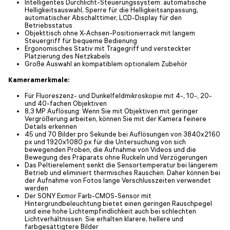
Intelligentes Durchlicht-Steuerungssystem: automatische
Helligkeitsauswahl, Sperre für die Helligkeitsanpassung,
automatischer Abschalttimer, LCD-Display für den
Betriebsstatus
Objekttisch ohne X-Achsen-Positionierrack mit langem
Steuergriff für bequeme Bedienung
Ergonomisches Stativ mit Tragegriff und versteckter
Platzierung des Netzkabels
Große Auswahl an kompatiblem optionalem Zubehör
Kameramerkmale:
Für Fluoreszenz- und Dunkelfeldmikroskopie mit 4-, 10-, 20-
und 40-fachen Objektiven
8,3 MP Auflösung: Wenn Sie mit Objektiven mit geringer
Vergrößerung arbeiten, können Sie mit der Kamera feinere
Details erkennen
45 und 70 Bilder pro Sekunde bei Auflösungen von 3840x2160
px und 1920x1080 px für die Untersuchung von sich
bewegenden Proben, die Aufnahme von Videos und die
Bewegung des Präparats ohne Ruckeln und Verzögerungen
Das Peltierelement senkt die Sensortemperatur bei längerem
Betrieb und eliminiert thermisches Rauschen. Daher können bei
der Aufnahme von Fotos lange Verschlusszeiten verwendet
werden
Der SONY Exmor Farb-CMOS-Sensor mit
Hintergrundbeleuchtung bietet einen geringen Rauschpegel
und eine hohe Lichtempfindlichkeit auch bei schlechten
Lichtverhältnissen. Sie erhalten klarere, hellere und
farbgesättigtere Bilder