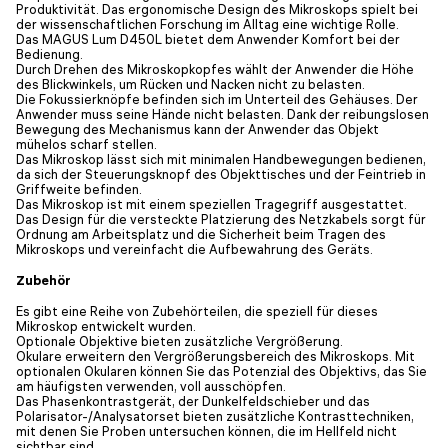
Produktivität. Das ergonomische Design des Mikroskops spielt bei
der wissenschaftlichen Forschung im Alltag eine wichtige Rolle.
Das MAGUS Lum D450L bietet dem Anwender Komfort bei der
Bedienung.
Durch Drehen des Mikroskopkopfes wählt der Anwender die Höhe
des Blickwinkels, um Rücken und Nacken nicht zu belasten.
Die Fokussierknöpfe befinden sich im Unterteil des Gehäuses. Der
Anwender muss seine Hände nicht belasten. Dank der reibungslosen
Bewegung des Mechanismus kann der Anwender das Objekt
mühelos scharf stellen.
Das Mikroskop lässt sich mit minimalen Handbewegungen bedienen,
da sich der Steuerungsknopf des Objekttisches und der Feintrieb in
Griffweite befinden.
Das Mikroskop ist mit einem speziellen Tragegriff ausgestattet.
Das Design für die versteckte Platzierung des Netzkabels sorgt für
Ordnung am Arbeitsplatz und die Sicherheit beim Tragen des
Mikroskops und vereinfacht die Aufbewahrung des Geräts.
Zubehör
Es gibt eine Reihe von Zubehörteilen, die speziell für dieses
Mikroskop entwickelt wurden.
Optionale Objektive bieten zusätzliche Vergrößerung.
Okulare erweitern den Vergrößerungsbereich des Mikroskops. Mit
optionalen Okularen können Sie das Potenzial des Objektivs, das Sie
am häufigsten verwenden, voll ausschöpfen.
Das Phasenkontrastgerät, der Dunkelfeldschieber und das
Polarisator-/Analysatorset bieten zusätzliche Kontrasttechniken,
mit denen Sie Proben untersuchen können, die im Hellfeld nicht
sichtbar sind.