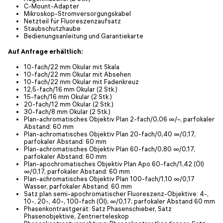
C-Mount-Adapter
Mikroskop-Stromversorgungskabel
Netzteil für Fluoreszenzaufsatz
Staubschutzhaube
Bedienungsanleitung und Garantiekarte
Auf Anfrage erhältlich:
10-fach/22 mm Okular mit Skala
10-fach/22 mm Okular mit Absehen
10-fach/22 mm Okular mit Fadenkreuz
12,5-fach/16 mm Okular (2 Stk.)
15-fach/16 mm Okular (2 Stk.)
20-fach/12 mm Okular (2 Stk.)
30-fach/8 mm Okular (2 Stk.)
Plan-achromatisches Objektiv Plan 2-fach/0,06 ∞/–, parfokaler
Abstand: 60 mm
Plan-achromatisches Objektiv Plan 20-fach/0,40 ∞/0,17,
parfokaler Abstand: 60 mm
Plan-achromatisches Objektiv Plan 60-fach/0,80 ∞/0,17,
parfokaler Abstand: 60 mm
Plan-apochromatisches Objektiv Plan Apo 60-fach/1,42 (Öl)
∞/0,17, parfokaler Abstand: 60 mm
Plan-achromatisches Objektiv Plan 100-fach/1,10 ∞/0,17
Wasser, parfokaler Abstand: 60 mm
Satz plan semi-apochromatischer Fluoreszenz-Objektive: 4-,
10-, 20-, 40-, 100-fach (Öl); ∞/0,17; parfokaler Abstand 60 mm
Phasenkontrastgerät: Satz Phasenschieber, Satz
Phasenobjektive, Zentrierteleskop