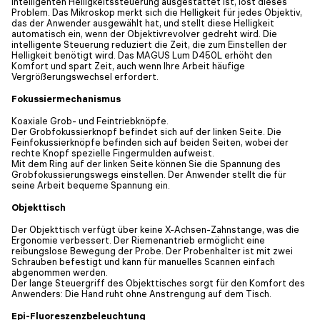
intelligenten Helligkeitssteuerung ausgestattet ist, löst dieses
Problem. Das Mikroskop merkt sich die Helligkeit für jedes Objektiv,
das der Anwender ausgewählt hat, und stellt diese Helligkeit
automatisch ein, wenn der Objektivrevolver gedreht wird. Die
intelligente Steuerung reduziert die Zeit, die zum Einstellen der
Helligkeit benötigt wird. Das MAGUS Lum D450L erhöht den
Komfort und spart Zeit, auch wenn Ihre Arbeit häufige
Vergrößerungswechsel erfordert.
Fokussiermechanismus
Koaxiale Grob- und Feintriebknöpfe.
Der Grobfokussierknopf befindet sich auf der linken Seite. Die
Feinfokussierknöpfe befinden sich auf beiden Seiten, wobei der
rechte Knopf spezielle Fingermulden aufweist.
Mit dem Ring auf der linken Seite können Sie die Spannung des
Grobfokussierungswegs einstellen. Der Anwender stellt die für
seine Arbeit bequeme Spannung ein.
Objekttisch
Der Objekttisch verfügt über keine X-Achsen-Zahnstange, was die
Ergonomie verbessert. Der Riemenantrieb ermöglicht eine
reibungslose Bewegung der Probe. Der Probenhalter ist mit zwei
Schrauben befestigt und kann für manuelles Scannen einfach
abgenommen werden.
Der lange Steuergriff des Objekttisches sorgt für den Komfort des
Anwenders: Die Hand ruht ohne Anstrengung auf dem Tisch.
Epi-Fluoreszenzbeleuchtung