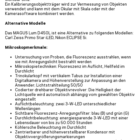
Ein Kalibrierungsobjektträger wird zur Vermessung von Objekten
verwendet und kann mit dem Okular mit Skala oder mit der
Kamerasoftware kombiniert werden.
Alternative Modelle
Das MAGUS Lum D450L ist eine Alternative zu folgenden Modellen:
Carl Zeiss Primo Star iLED, Nikon ECLIPSE Si.
Mikroskopmerkmale:
Untersuchung von Proben, die Fluoreszenz ausstrahlen, wenn
sie mit Anregungslicht bestrahlt werden
Mikroskopietechniken: Fluoreszenz im Auflicht, Hellfeld im
Durchlicht
Trinokularkopf mit vertikalem Tubus zur Installation einer
Digitalkamera und Höhenverstellung zur Anpassung an den
Anwender; Lichtstrahlteilung 50/50
Codierter drehbarer Objektivrevolver: Die Helligkeit der
Lichtquelle wird automatisch abhängig vom gewählten Objektiv
eingestellt
Auflichtbeleuchtung: zwei 3-W-LED unterschiedlicher
Wellenlängen
Sichtbare Fluoreszenz-Anregungsfilter: blau (B) und grün (G)
Durchlichtbeleuchtung: energiesparende 3-W-LED mit einer
Lebensdauer von bis zu 50.000 Stunden
Köhlersche Beleuchtung im Durchlicht
Zentrierbarer und höhenverstellbarer Kondensor mit
Objektivvergrößerungsmarkierungen