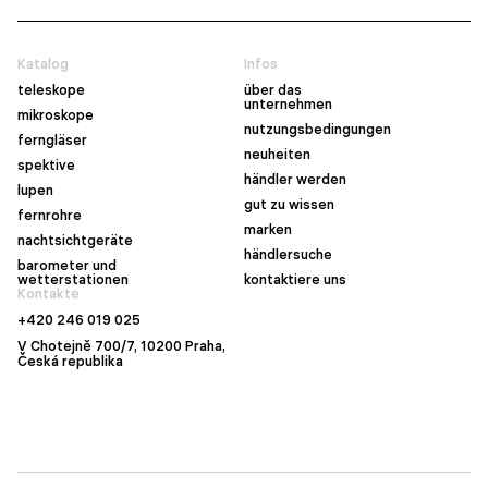
Katalog
Infos
teleskope
über das
unternehmen
mikroskope
nutzungsbedingungen
ferngläser
neuheiten
spektive
händler werden
lupen
gut zu wissen
fernrohre
marken
nachtsichtgeräte
händlersuche
barometer und
wetterstationen
kontaktiere uns
Kontakte
+420 246 019 025
V Chotejně 700/7, 10200 Praha,
Česká republika