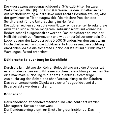
Die Fluoreszenzanregungslichtquelle: 3-W-LED, Filter für zwei
Wellenlängen: Blau (B) und Grün (G). Wenn Sie den Schalter an der
Auflichtbeleuchtung auf die linke oder rechte Position stellen, wird
der gewünschte Filter ausgewählt. Die mittlere Position des
Schalters ist für die Untersuchung im Hellfeld.
Die LED erreichen sofort die vom Nutzer eingestellte Helligkeit. Sie
erwärmen sich auch bei längerem Gebrauch nicht und können bei
Bedarf schnell ausgeschaltet werden. Das erleichtert es, von der
Hellfeldtechnik zur Fluoreszenz und wieder zurück zu wechseln. Die
Lebensdauer der LED beträgt 50.000 Stunden. Für den Einsatz im
Hochschulbereich wird die LED-basierte Fluoreszenzbeleuchtung
empfohlen, da sie die sicherste Option darstellt und nur minimalen
Wartungsaufwand erfordert.
Köhlersche Beleuchtung im Durchlicht
Durch die Einrichtung der Köhler-Beleuchtung wird die Bildqualität
einer Probe verbessert. Mit einer solchen Beleuchtung erreichen Sie
eine maximale Auflösung mit jedem Objektiv. Gleichmäßige
Ausleuchtung des Sehfeldes ohne Verdunkelung an den Rändern.
Das zu untersuchende Objekt wird scharf abgebildet und die
Bildartefakte werden entfernt.
Kondensor
Der Kondensor ist höhenverstellbar und kann zentriert werden.
Montageart: Schwalbenschwanz.
Der Kondensorring dient zur Einstellung der Irisblende. Das