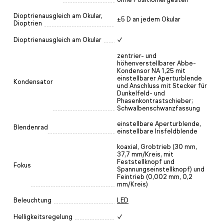
Dioptrienausgleich am Okular,
±5 D an jedem Okular
Dioptrien
Dioptrienausgleich am Okular
✓
zentrier- und
höhenverstellbarer Abbe-
Kondensor NA 1,25 mit
einstellbarer Aperturblende
Kondensator
und Anschluss mit Stecker für
Dunkelfeld- und
Phasenkontrastschieber;
Schwalbenschwanzfassung
einstellbare Aperturblende,
Blendenrad
einstellbare Irisfeldblende
koaxial, Grobtrieb (30 mm,
37,7 mm/Kreis, mit
Feststellknopf und
Fokus
Spannungseinstellknopf) und
Feintrieb (0,002 mm, 0,2
mm/Kreis)
Beleuchtung
LED
Helligkeitsregelung
✓