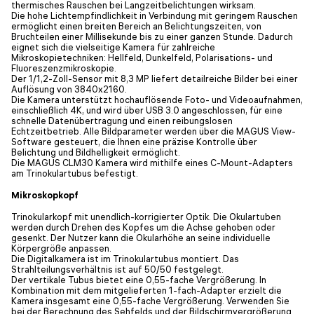
thermisches Rauschen bei Langzeitbelichtungen wirksam.
Die hohe Lichtempfindlichkeit in Verbindung mit geringem Rauschen
ermöglicht einen breiten Bereich an Belichtungszeiten, von
Bruchteilen einer Millisekunde bis zu einer ganzen Stunde. Dadurch
eignet sich die vielseitige Kamera für zahlreiche
Mikroskopietechniken: Hellfeld, Dunkelfeld, Polarisations- und
Fluoreszenzmikroskopie.
Der 1/1,2-Zoll-Sensor mit 8,3 MP liefert detailreiche Bilder bei einer
Auflösung von 3840x2160.
Die Kamera unterstützt hochauflösende Foto- und Videoaufnahmen,
einschließlich 4K, und wird über USB 3.0 angeschlossen, für eine
schnelle Datenübertragung und einen reibungslosen
Echtzeitbetrieb. Alle Bildparameter werden über die MAGUS View-
Software gesteuert, die Ihnen eine präzise Kontrolle über
Belichtung und Bildhelligkeit ermöglicht.
Die MAGUS CLM30 Kamera wird mithilfe eines C-Mount-Adapters
am Trinokulartubus befestigt.
Mikroskopkopf
Trinokularkopf mit unendlich-korrigierter Optik. Die Okulartuben
werden durch Drehen des Kopfes um die Achse gehoben oder
gesenkt. Der Nutzer kann die Okularhöhe an seine individuelle
Körpergröße anpassen.
Die Digitalkamera ist im Trinokulartubus montiert. Das
Strahlteilungsverhältnis ist auf 50/50 festgelegt.
Der vertikale Tubus bietet eine 0,55-fache Vergrößerung. In
Kombination mit dem mitgelieferten 1-fach-Adapter erzielt die
Kamera insgesamt eine 0,55-fache Vergrößerung. Verwenden Sie
bei der Berechnung des Sehfelds und der Bildschirmvergrößerung