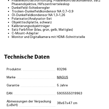
Phasenkontrastvorrichtung: Phasenkontrastkondensor, Satz
Phasenobjektive, Hilfszentrierteleskop
Dunkelfeld-Schieberegler
Trocken-Dunkelfeldkondensor NA 0,7–0,9
Öl-Dunkelfeldkondensor NA 1,3–1,26
Polarisator/Analysator-Set
Objekttischplatte, schwarz
Kalibrierungsobjektträger
Satz Farbfilter (blau, grün, gelb, Mattglas)
C-Mount-Adapter
Monitor und Digitalkamera mit HDMI-Schnittstelle
Technische Daten
Produktnr.
83296
Marke
MAGUS
Garantie
5 Jahre
EAN
5905555019963
Abmessungen der Verpackung
38x67x47 cm
(LxBxH)