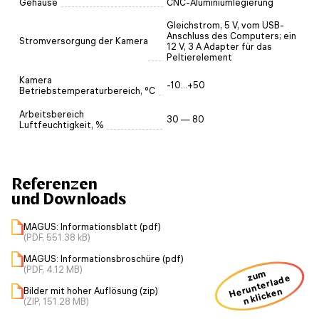
Gehäuse
CNC-Aluminiumlegierung
Gleichstrom, 5 V, vom USB-
Anschluss des Computers; ein
Stromversorgung der Kamera
12 V, 3 A Adapter für das
Peltierelement
Kamera
-10...+50
Betriebstemperaturbereich, °C
Arbeitsbereich
30 — 80
Luftfeuchtigkeit, %
Referenzen
und Downloads
MAGUS: Informationsblatt (pdf)
(PDF, 551.38 kB)
MAGUS: Informationsbroschüre (pdf)
(PDF, 4.12 MB)
zum
H
u
nt
erl
a
d
e
n kli
ck
e
Bilder mit hoher Auflösung (zip)
er
n
(ZIP, 151.28 MB)