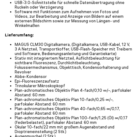
USB-3.0-Schnittstelle für schnelle Datenübertragung ohne
Ruckeln oder Verzögerung
Software mit Funktionen zum Aufnehmen von Fotos und
Videos, zur Bearbeitung und Anzeige von Bildern auf einem
externen Bildschirm sowie zur Messung von Längen- und
Winkelmaßen
Lieferumfang:
MAGUS CLM30 Digitalkamera, (Digitalkamera, USB-Kabel, 12 V,
3 A Netzteil, Transportkoffer, USB-Flash-Speicher mit Treibern
und Software, Bedienungsanleitung und Garantiekarte)
Stativ mit integriertem Netzteil, Auflichtbeleuchtung für
sichtbare Fluoreszenz, Durchlichtbeleuchtung,
Fokussiermechanismus, Objekttisch, Kondensorhalterung und
Revolver
Abbe-Kondensor
Epi-Fluoreszenzaufsatz
Trinokularer Mikroskopkopf
Plan-achromatisches Objektiv Plan 4-fach/0,10 ∞/–, parfokaler
Abstand: 60 mm
Plan-achromatisches Objektiv Plan 10-fach/0,25 ∞/–,
parfokaler Abstand: 60 mm
Plan-achromatisches Objektiv Plan 40-fach/0,65 ∞/0,17,
parfokaler Abstand: 60 mm
Plan-achromatisches Objektiv Plan 100-fach/1,25 (Öl) ∞/0,17
(federbelastet), parfokaler Abstand: 60 mm
Okular 10-fach/22 mm mit großem Augenabstand und
Dioptrieneinstellung (2 Stk.)
Augenmuschel (2 Stk.)