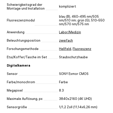
Schwierigkeitsgrad der
kompliziert
Montage und Installation
blau (B), 460–495 nm/505
Fluoreszenzmodul
nm/510 nm; grün (G), 510–550
nm/570 nm/575 nm
Anwendung
Labor/Medizin
Beleuchtungsposition
zweifach
Forschungsmethode
Hellfeld
,
Fluoreszenz
Etui/Koffer/Tasche im Set
Staubschutzhaube
Digitalkamera
Sensor
SONY Exmor CMOS
Farbe/monochrom
Farbe
Megapixel
8.3
Maximale Auflösung, px
3840x2160 (4K UHD)
Sensorgröße
1/1,2 Zoll (11,14x6,26 mm)