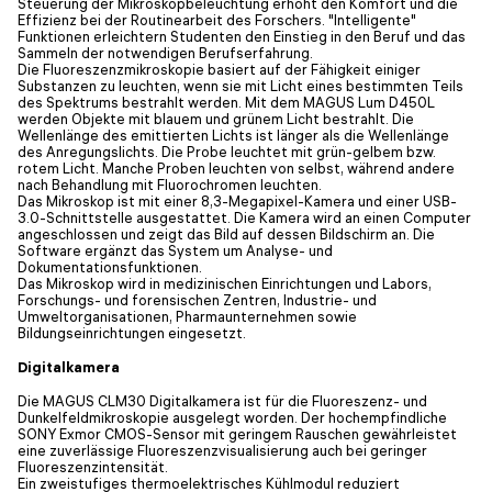
Steuerung der Mikroskopbeleuchtung erhöht den Komfort und die
Effizienz bei der Routinearbeit des Forschers. "Intelligente"
Funktionen erleichtern Studenten den Einstieg in den Beruf und das
Sammeln der notwendigen Berufserfahrung.
Die Fluoreszenzmikroskopie basiert auf der Fähigkeit einiger
Substanzen zu leuchten, wenn sie mit Licht eines bestimmten Teils
des Spektrums bestrahlt werden. Mit dem MAGUS Lum D450L
werden Objekte mit blauem und grünem Licht bestrahlt. Die
Wellenlänge des emittierten Lichts ist länger als die Wellenlänge
des Anregungslichts. Die Probe leuchtet mit grün-gelbem bzw.
rotem Licht. Manche Proben leuchten von selbst, während andere
nach Behandlung mit Fluorochromen leuchten.
Das Mikroskop ist mit einer 8,3-Megapixel-Kamera und einer USB-
3.0-Schnittstelle ausgestattet. Die Kamera wird an einen Computer
angeschlossen und zeigt das Bild auf dessen Bildschirm an. Die
Software ergänzt das System um Analyse- und
Dokumentationsfunktionen.
Das Mikroskop wird in medizinischen Einrichtungen und Labors,
Forschungs- und forensischen Zentren, Industrie- und
Umweltorganisationen, Pharmaunternehmen sowie
Bildungseinrichtungen eingesetzt.
Digitalkamera
Die MAGUS CLM30 Digitalkamera ist für die Fluoreszenz- und
Dunkelfeldmikroskopie ausgelegt worden. Der hochempfindliche
SONY Exmor CMOS-Sensor mit geringem Rauschen gewährleistet
eine zuverlässige Fluoreszenzvisualisierung auch bei geringer
Fluoreszenzintensität.
Ein zweistufiges thermoelektrisches Kühlmodul reduziert