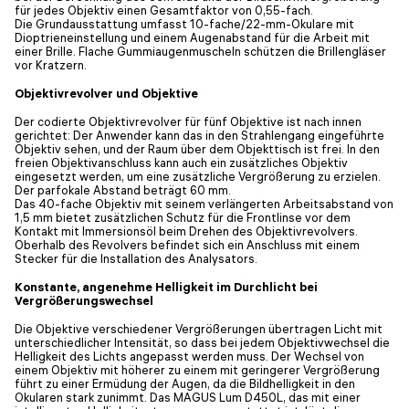
für jedes Objektiv einen Gesamtfaktor von 0,55-fach.
Die Grundausstattung umfasst 10-fache/22-mm-Okulare mit
Dioptrieneinstellung und einem Augenabstand für die Arbeit mit
einer Brille. Flache Gummiaugenmuscheln schützen die Brillengläser
vor Kratzern.
Objektivrevolver und Objektive
Der codierte Objektivrevolver für fünf Objektive ist nach innen
gerichtet: Der Anwender kann das in den Strahlengang eingeführte
Objektiv sehen, und der Raum über dem Objekttisch ist frei. In den
freien Objektivanschluss kann auch ein zusätzliches Objektiv
eingesetzt werden, um eine zusätzliche Vergrößerung zu erzielen.
Der parfokale Abstand beträgt 60 mm.
Das 40-fache Objektiv mit seinem verlängerten Arbeitsabstand von
1,5 mm bietet zusätzlichen Schutz für die Frontlinse vor dem
Kontakt mit Immersionsöl beim Drehen des Objektivrevolvers.
Oberhalb des Revolvers befindet sich ein Anschluss mit einem
Stecker für die Installation des Analysators.
Konstante, angenehme Helligkeit im Durchlicht bei
Vergrößerungswechsel
Die Objektive verschiedener Vergrößerungen übertragen Licht mit
unterschiedlicher Intensität, so dass bei jedem Objektivwechsel die
Helligkeit des Lichts angepasst werden muss. Der Wechsel von
einem Objektiv mit höherer zu einem mit geringerer Vergrößerung
führt zu einer Ermüdung der Augen, da die Bildhelligkeit in den
Okularen stark zunimmt. Das MAGUS Lum D450L, das mit einer