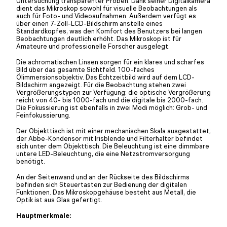
Untersuchung transparenter Proben. Dank seiner Digitalkamera
dient das Mikroskop sowohl für visuelle Beobachtungen als
auch für Foto- und Videoaufnahmen. Außerdem verfügt es
über einen 7-Zoll-LCD-Bildschirm anstelle eines
Standardkopfes, was den Komfort des Benutzers bei langen
Beobachtungen deutlich erhöht. Das Mikroskop ist für
Amateure und professionelle Forscher ausgelegt.
Die achromatischen Linsen sorgen für ein klares und scharfes
Bild über das gesamte Sichtfeld. 100-faches
Ölimmersionsobjektiv. Das Echtzeitbild wird auf dem LCD-
Bildschirm angezeigt. Für die Beobachtung stehen zwei
Vergrößerungstypen zur Verfügung: die optische Vergrößerung
reicht von 40- bis 1000-fach und die digitale bis 2000-fach.
Die Fokussierung ist ebenfalls in zwei Modi möglich: Grob- und
Feinfokussierung.
Der Objekttisch ist mit einer mechanischen Skala ausgestattet;
der Abbe-Kondensor mit Irisblende und Filterhalter befindet
sich unter dem Objekttisch. Die Beleuchtung ist eine dimmbare
untere LED-Beleuchtung, die eine Netzstromversorgung
benötigt.
An der Seitenwand und an der Rückseite des Bildschirms
befinden sich Steuertasten zur Bedienung der digitalen
Funktionen. Das Mikroskopgehäuse besteht aus Metall, die
Optik ist aus Glas gefertigt.
Hauptmerkmale: