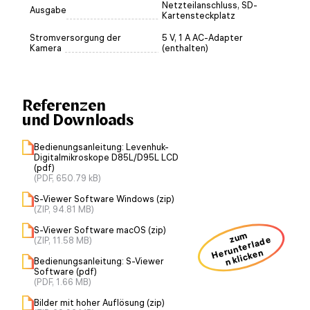
Netzteilanschluss, SD-
Ausgabe
Kartensteckplatz
Stromversorgung der
5 V, 1 A AC-Adapter
Kamera
(enthalten)
Referenzen
und Downloads
Bedienungsanleitung: Levenhuk-
Digitalmikroskope D85L/D95L LCD
(pdf)
(PDF, 650.79 kB)
S-Viewer Software Windows (zip)
(ZIP, 94.81 MB)
S-Viewer Software macOS (zip)
zum
H
u
nt
erl
a
d
e
n kli
ck
e
(ZIP, 11.58 MB)
er
n
Bedienungsanleitung: S-Viewer
Software (pdf)
(PDF, 1.66 MB)
Bilder mit hoher Auflösung (zip)