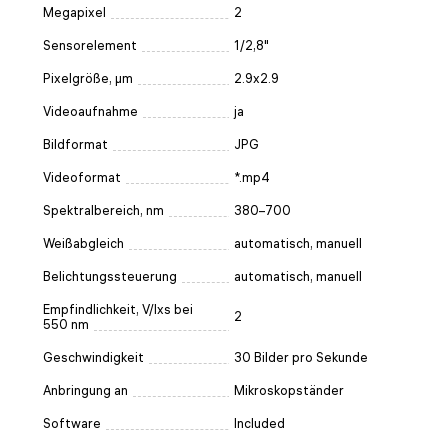
Megapixel
2
Sensorelement
1/2,8"
Pixelgröße, µm
2.9x2.9
Videoaufnahme
ja
Bildformat
JPG
Videoformat
*.mp4
Spektralbereich, nm
380–700
Weißabgleich
automatisch, manuell
Belichtungssteuerung
automatisch, manuell
Empfindlichkeit, V/lxs bei
2
550 nm
Geschwindigkeit
30 Bilder pro Sekunde
Anbringung an
Mikroskopständer
Software
Included