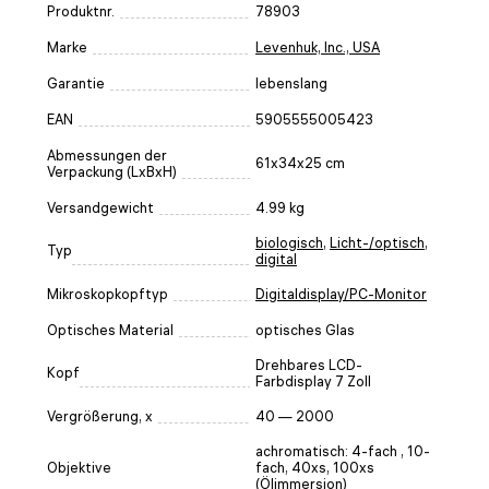
Produktnr.
78903
Marke
Levenhuk, Inc., USA
Garantie
lebenslang
EAN
5905555005423
Abmessungen der
61x34x25 cm
Verpackung (LxBxH)
Versandgewicht
4.99 kg
biologisch
,
Licht-/optisch
,
Typ
digital
Mikroskopkopftyp
Digitaldisplay/PC-Monitor
Optisches Material
optisches Glas
Drehbares LCD-
Kopf
Farbdisplay 7 Zoll
Vergrößerung, x
40 — 2000
achromatisch: 4-fach , 10-
Objektive
fach, 40xs, 100xs
(Ölimmersion)