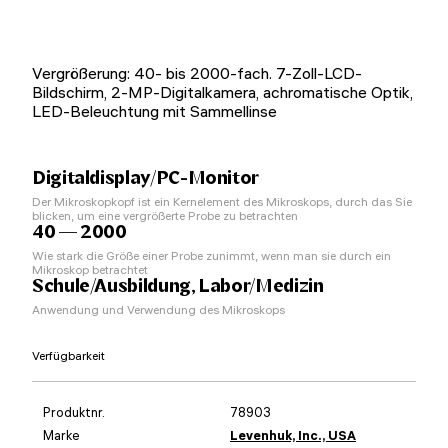
Vergrößerung: 40- bis 2000-fach. 7-Zoll-LCD-
Bildschirm, 2-MP-Digitalkamera, achromatische Optik,
LED-Beleuchtung mit Sammellinse
Digitaldisplay/PC-Monitor
Der Mikroskopkopf ist ein Kernelement des Mikroskops, durch das Sie
blicken, um eine vergrößerte Probe zu betrachten
40 — 2000
Wie stark die Größe einer Probe zunimmt, wenn man sie durch ein
Mikroskop betrachtet
Schule/Ausbildung, Labor/Medizin
Anwendung und Verwendung des Mikroskops
Verfügbarkeit
Produktnr.
78903
Marke
Levenhuk, Inc., USA