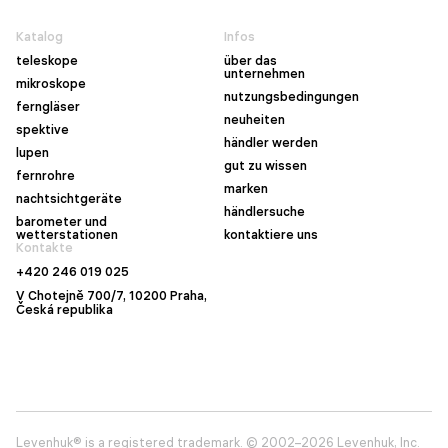
Katalog
Infos
teleskope
über das
unternehmen
mikroskope
nutzungsbedingungen
ferngläser
neuheiten
spektive
händler werden
lupen
gut zu wissen
fernrohre
marken
nachtsichtgeräte
händlersuche
barometer und
wetterstationen
kontaktiere uns
Kontakte
+420 246 019 025
V Chotejně 700/7, 10200 Praha,
Česká republika
Levenhuk® is a registered trademark. © 2002–2026 Levenhuk, Inc.