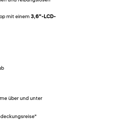
kop mit einem
3,6"-LCD-
ub
me über und unter
tdeckungsreise"