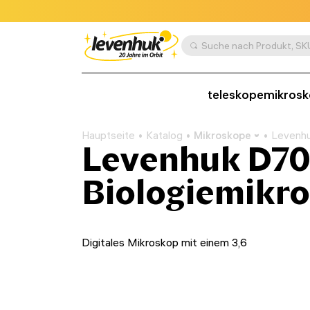
teleskope
mikros
Hauptseite
Katalog
Mikroskope
Levenhu
Levenhuk D70L
Biologiemikr
Digitales Mikroskop mit einem 3,6