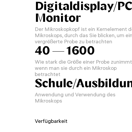
Digitaldisplay/PC
Monitor
Der Mikroskopkopf ist ein Kernelement 
Mikroskops, durch das Sie blicken, um ei
vergrößerte Probe zu betrachten
40 — 1600
Wie stark die Größe einer Probe zunimmt
wenn man sie durch ein Mikroskop
betrachtet
Schule/Ausbildu
Anwendung und Verwendung des
Mikroskops
Verfügbarkeit