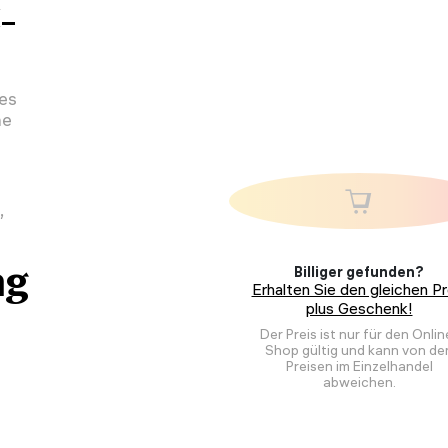
-
des
ne
,
ng
Billiger gefunden?
Erhalten Sie den gleichen Pr
plus Geschenk!
Der Preis ist nur für den Onlin
Shop gültig und kann von de
Preisen im Einzelhandel
abweichen.