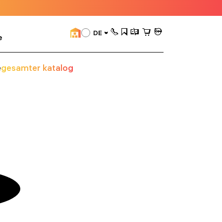
DE
e
e
gesamter katalog