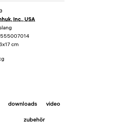
9
huk, Inc., USA
slang
555007014
6x17 cm
kg
downloads
video
zubehör