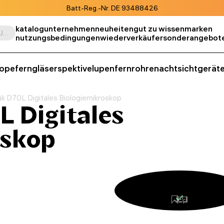
Batt-Reg.-Nr. DE 93488426
katalog
unternehmen
neuheiten
gut zu wissen
marken
Suche nach Produkt, SKU, Kategorie, usw.
nutzungsbedingungen
wiederverkäufer
sonderangebot
kope
ferngläser
spektive
lupen
fernrohre
nachtsichtgerät
k D70L Digitales Biologiemikroskop
 Digitales
oskop