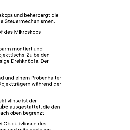
skops und beherbergt die
 die Steuermechanismen.
pf des Mikroskops
parm montiert und
jekttischs. Zu beiden
sige Drehknöpfe. Der
ad und einem Probenhalter
Objektträgern während der
tivlinse ist der
ube
ausgestattet, die den
nach oben begrenzt
i Objektivlinsen des
hen und reibungslosen