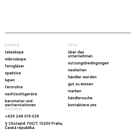
Katalog
Infos
teleskope
über das
unternehmen
mikroskope
nutzungsbedingungen
ferngläser
neuheiten
spektive
händler werden
lupen
gut zu wissen
fernrohre
marken
nachtsichtgeräte
händlersuche
barometer und
wetterstationen
kontaktiere uns
Kontakte
+420 246 019 025
V Chotejně 700/7, 10200 Praha,
Česká republika