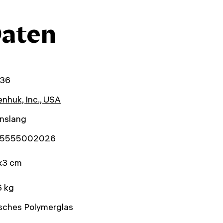
Daten
36
nhuk, Inc., USA
enslang
5555002026
x3 cm
6 kg
sches Polymerglas