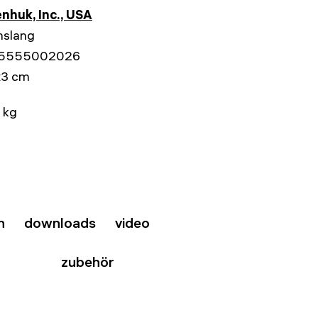
nhuk, Inc., USA
nslang
5555002026
x3 cm
 kg
n
downloads
video
zubehör