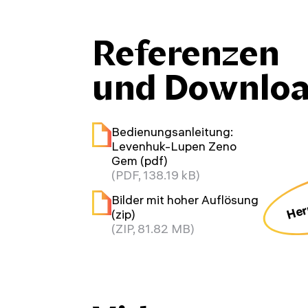
Referenzen
und Downlo
Bedienungsanleitung:
Levenhuk-Lupen Zeno
Gem (pdf)
(PDF, 138.19 kB)
Bilder mit hoher Auflösung
(zip)
(ZIP, 81.82 MB)