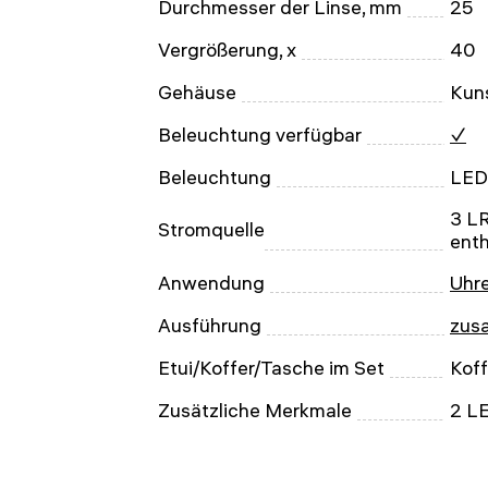
Durchmesser der Linse, mm
25
Vergrößerung, x
40
Gehäuse
Kuns
Beleuchtung verfügbar
✓
Beleuchtung
LED
3 LR
Stromquelle
enth
Anwendung
Uhr
Ausführung
zus
Etui/Koffer/Tasche im Set
Koff
Zusätzliche Merkmale
2 L