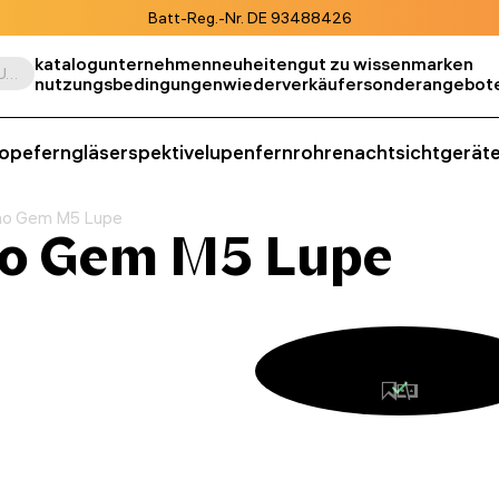
Batt-Reg.-Nr. DE 93488426
katalog
unternehmen
neuheiten
gut zu wissen
marken
Suche nach Produkt, SKU, Kategorie, usw.
nutzungsbedingungen
wiederverkäufer
sonderangebot
kope
ferngläser
spektive
lupen
fernrohre
nachtsichtgerät
no Gem M5 Lupe
o Gem M5 Lupe