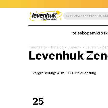
teleskope
mikros
Hauptseite
Katalog
Lupen
Levenhuk Ze
Levenhuk Zen
Vergrößerung: 40x. LED-Beleuchtung.
25