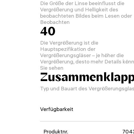
Die Größe der Linse beeinflusst die
Vergrößerung und Helligkeit des
beobachteten Bildes beim Lesen oder
Beobachten
40
Die Vergrößerung ist die
Hauptspezifikation der
Vergrößerungsgläser – je höher die
Vergrößerung, desto mehr Details kön
Sie sehen
Zusammenklapp
Typ und Bauart des Vergrößerungsgla
Verfügbarkeit
Produktnr.
704