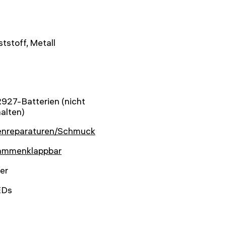
tstoff, Metall
927-Batterien (nicht
alten)
enreparaturen/Schmuck
ammenklappbar
er
EDs