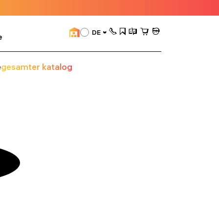
DE
e
e
gesamter katalog