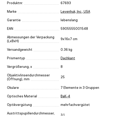
Produktnr.
67693
Marke
Levenhuk, Inc., USA
Garantie
lebenslang
EAN
5905555001548
Abmessungen der Verpackung
9x16x7 cm
(LxBxH)
Versandgewicht
0.36 kg
Prismentyp
Dachkant
Vergrößerung, x
8
Objektivlinsendurchmesser
25
(Öffnung), mm
Okulare
7 Elemente in 3 Gruppen
Optisches Material
BaK-4
Optikvergütung
mehrfachvergütet
Austrittspupillendurchmesser,
3.1