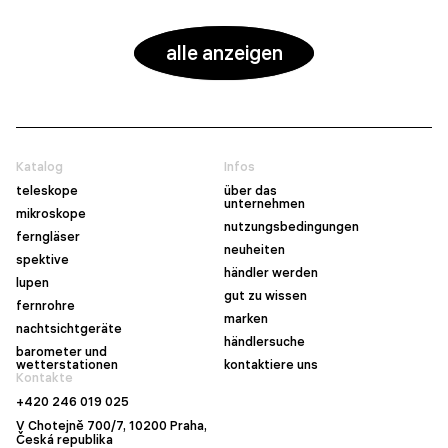
alle anzeigen
Katalog
Infos
teleskope
über das
unternehmen
mikroskope
nutzungsbedingungen
ferngläser
neuheiten
spektive
händler werden
lupen
gut zu wissen
fernrohre
marken
nachtsichtgeräte
händlersuche
barometer und
wetterstationen
kontaktiere uns
Kontakte
+420 246 019 025
V Chotejně 700/7, 10200 Praha,
Česká republika