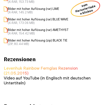
(X-RAR, 153.73 MB)
zum
H
u
nt
erl
a
d
e
n kli
ck
e
Bilder mit hoher Auflösung (rar) LIME
er
n
(X-RAR, 145.2 MB)
Bilder mit hoher Auflösung (rar) BLUE WAVE
(X-RAR, 173.06 MB)
Bilder mit hoher Auflösung (rar) AMETHYST
(X-RAR, 154.42 MB)
Bilder mit hoher Auflösung (zip) BLACK TIE
(ZIP, 80.44 MB)
Rezensionen
Levenhuk Rainbow Fernglas Rezension
(21.05.2015)
Video auf YouTube (in Englisch mit deutschen
Untertiteln)