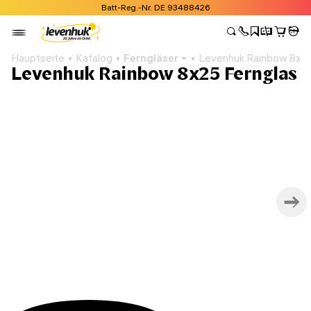
Batt-Reg.-Nr. DE 93488426
Hauptseite
Katalog
Ferngläser
Levenhuk Rainbow 8x25
Levenhuk Rainbow 8x25 Fernglas