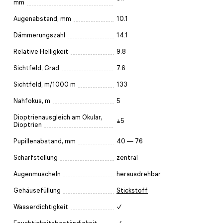
mm
Augenabstand, mm
10.1
Dämmerungszahl
14.1
Relative Helligkeit
9.8
Sichtfeld, Grad
7.6
Sichtfeld, m/1000 m
133
Nahfokus, m
5
Dioptrienausgleich am Okular,
±5
Dioptrien
Pupillenabstand, mm
40 — 76
Scharfstellung
zentral
Augenmuscheln
herausdrehbar
Gehäusefüllung
Stickstoff
Wasserdichtigkeit
✓