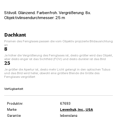
Stilvoll. Glänzend. Farbenfroh. Vergrößerung: 8x.
Objektivlinsendurchmesser: 25 m
Dachkant
Prismen des Fernglases passen die vom Objektiv projizierte Bildausrichtung
an
8
Je höher die Vergrößerung des Fernglases ist, desto größer wird das Objekt,
aber desto enger ist das Sichtfeld (FOV) und desto dunkler ist das Bild
25
Je größer die Apertur ist, desto mehr Licht gelangt in den optischen Tubus
und das Bild wird heller, obwohl eine größere Blende die Größe des
Fernglases vergrößert
Verfügbarkeit
Produktnr.
67693
Marke
Levenhuk, Inc., USA
Garantie
lebenslang