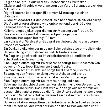
Es gibt eine große Auswahl an Zubehör für das Mikroskop.
Okulare und Hilfsobjektive erweitern den Vergrößerungsbereich des
Mikroskops.
Digitalkameras übertragen Bilder vom Mikroskop auf einen
Bildschirm.
C-Mount-Adapter für den Anschluss einer Kamera an ein Mikroskop.
Die Adaptervergrößerung wird entsprechend der Größe des
Kamerasensors ausgewählt.
Kalibrierungsobjektträger dienen zur Messung von Proben. Der
Skalenwert auf dem Kalibrierungsobjektträger von
Stereomikroskopen beträgt 0,1 mm.
Ein Polarisator/Analysator-Set wird zur Untersuchung anisotroper
Proben verwendet.
Ein Dunkelfeldkondensor mit einer Schmuckpinzette ermöglicht die
Untersuchung von Edelsteinen und Halbedelsteinen.
Ein Ringlicht gewährleistet im Arbeitsbereich bei Auflicht eine
schattenfreie Beleuchtung.
Eine Ringbeleuchtung mit Polarisator beseitigt bei Aufnahmen von
polierten Metalloberflächen die Blendeffekte.
Ein mechanischer Objekttisch sorgt für die sanfte, ruckfreie
Bewegung von Proben entlang zweier Achsen und bietet
zusätzlichen Komfort bei über 20-fachen Vergrößerungen.
Eine Ringbeleuchtung mit Sektorsteuerung und eine
Schwanenhalsleuchte dienen zur Feinabstimmung der Beleuchtung
des Arbeitsbereichs. Das Licht wird auf den gewünschten Winkel
ausgerichtet und erzeugt so die für die Untersuchung notwendigen
Licht- und Schatteneffekte, während ein bestimmter Bereich des
Präparats beleuchtet bleibt.
Universalstative vergrößern den Arbeitsbereich und bieten dadurch
mehr Freiheit bei der Wahl der Position des Mikroskopkopfs über