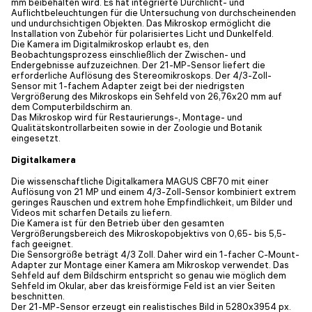
mm beibehalten wird. Es hat integrierte Durchlicht- und
Auflichtbeleuchtungen für die Untersuchung von durchscheinenden
und undurchsichtigen Objekten. Das Mikroskop ermöglicht die
Installation von Zubehör für polarisiertes Licht und Dunkelfeld.
Die Kamera im Digitalmikroskop erlaubt es, den
Beobachtungsprozess einschließlich der Zwischen- und
Endergebnisse aufzuzeichnen. Der 21-MP-Sensor liefert die
erforderliche Auflösung des Stereomikroskops. Der 4/3-Zoll-
Sensor mit 1-fachem Adapter zeigt bei der niedrigsten
Vergrößerung des Mikroskops ein Sehfeld von 26,76x20 mm auf
dem Computerbildschirm an.
Das Mikroskop wird für Restaurierungs-, Montage- und
Qualitätskontrollarbeiten sowie in der Zoologie und Botanik
eingesetzt.
Digitalkamera
Die wissenschaftliche Digitalkamera MAGUS CBF70 mit einer
Auflösung von 21 MP und einem 4/3-Zoll-Sensor kombiniert extrem
geringes Rauschen und extrem hohe Empfindlichkeit, um Bilder und
Videos mit scharfen Details zu liefern.
Die Kamera ist für den Betrieb über den gesamten
Vergrößerungsbereich des Mikroskopobjektivs von 0,65- bis 5,5-
fach geeignet.
Die Sensorgröße beträgt 4/3 Zoll. Daher wird ein 1-facher C-Mount-
Adapter zur Montage einer Kamera am Mikroskop verwendet. Das
Sehfeld auf dem Bildschirm entspricht so genau wie möglich dem
Sehfeld im Okular, aber das kreisförmige Feld ist an vier Seiten
beschnitten.
Der 21-MP-Sensor erzeugt ein realistisches Bild in 5280x3954 px.