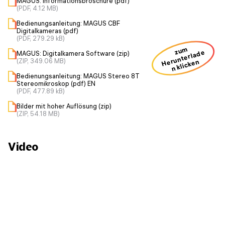
MAGUS: Informationsbroschüre (pdf)
(PDF, 4.12 MB)
Bedienungsanleitung: MAGUS CBF
Digitalkameras (pdf)
(PDF, 279.29 kB)
zum
H
u
nt
erl
a
d
e
n kli
ck
e
MAGUS: Digitalkamera Software (zip)
(ZIP, 349.06 MB)
er
n
Bedienungsanleitung: MAGUS Stereo 8T
Stereomikroskop (pdf) EN
(PDF, 477.89 kB)
Bilder mit hoher Auflösung (zip)
(ZIP, 54.18 MB)
Video