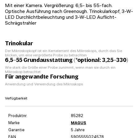
Mit einer Kamera. Vergrößerung: 6,5- bis 55-fach.
Optische Ausführung nach Greenough. Trinokularkopf, 3-W-
LED Durchlichtbeleuchtung und 3-W-LED Auflicht-
Schrägstrahler
Trinokular
Der Mikroskopkopf ist ein Kernelement des Mikroskops, durch das Sie
blicken, um eine vergrößerte Probe zu betrachten
6,5–55 Grundausstattung (*optional: 3,25–330)
Wie stark die Größe einer Probe zunimmt, wenn man sie durch ein
Mikroskop betrachtet
Für angewandte Forschung
Anwendung und Verwendung des Mikroskops
Verfügbarkeit
Produktnr.
85282
Marke
MAGUS
Garantie
5 Jahre
EAN
5905555024578