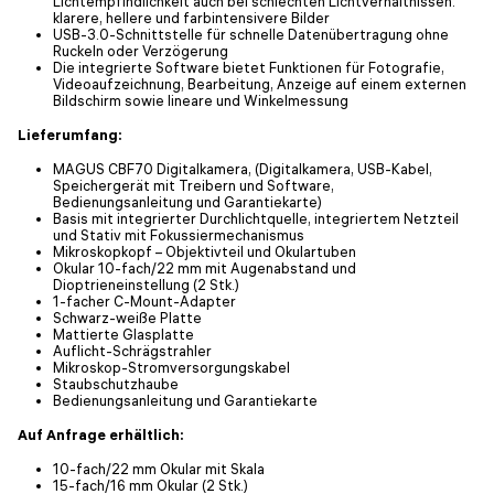
Lichtempfindlichkeit auch bei schlechten Lichtverhältnissen:
klarere, hellere und farbintensivere Bilder
USB-3.0-Schnittstelle für schnelle Datenübertragung ohne
Ruckeln oder Verzögerung
Die integrierte Software bietet Funktionen für Fotografie,
Videoaufzeichnung, Bearbeitung, Anzeige auf einem externen
Bildschirm sowie lineare und Winkelmessung
Lieferumfang:
MAGUS CBF70 Digitalkamera, (Digitalkamera, USB-Kabel,
Speichergerät mit Treibern und Software,
Bedienungsanleitung und Garantiekarte)
Basis mit integrierter Durchlichtquelle, integriertem Netzteil
und Stativ mit Fokussiermechanismus
Mikroskopkopf – Objektivteil und Okulartuben
Okular 10-fach/22 mm mit Augenabstand und
Dioptrieneinstellung (2 Stk.)
1-facher C-Mount-Adapter
Schwarz-weiße Platte
Mattierte Glasplatte
Auflicht-Schrägstrahler
Mikroskop-Stromversorgungskabel
Staubschutzhaube
Bedienungsanleitung und Garantiekarte
Auf Anfrage erhältlich:
10-fach/22 mm Okular mit Skala
15-fach/16 mm Okular (2 Stk.)