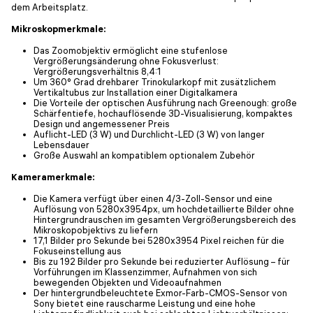
dem Arbeitsplatz.
Mikroskopmerkmale:
Das Zoomobjektiv ermöglicht eine stufenlose
Vergrößerungsänderung ohne Fokusverlust:
Vergrößerungsverhältnis 8,4:1
Um 360° Grad drehbarer Trinokularkopf mit zusätzlichem
Vertikaltubus zur Installation einer Digitalkamera
Die Vorteile der optischen Ausführung nach Greenough: große
Schärfentiefe, hochauflösende 3D-Visualisierung, kompaktes
Design und angemessener Preis
Auflicht-LED (3 W) und Durchlicht-LED (3 W) von langer
Lebensdauer
Große Auswahl an kompatiblem optionalem Zubehör
Kameramerkmale:
Die Kamera verfügt über einen 4/3-Zoll-Sensor und eine
Auflösung von 5280x3954px, um hochdetaillierte Bilder ohne
Hintergrundrauschen im gesamten Vergrößerungsbereich des
Mikroskopobjektivs zu liefern
17,1 Bilder pro Sekunde bei 5280x3954 Pixel reichen für die
Fokuseinstellung aus
Bis zu 192 Bilder pro Sekunde bei reduzierter Auflösung – für
Vorführungen im Klassenzimmer, Aufnahmen von sich
bewegenden Objekten und Videoaufnahmen
Der hintergrundbeleuchtete Exmor-Farb-CMOS-Sensor von
Sony bietet eine rauscharme Leistung und eine hohe