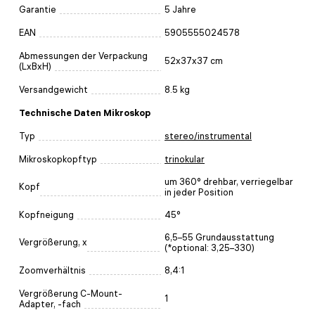
Garantie
5 Jahre
EAN
5905555024578
Abmessungen der Verpackung
52x37x37 cm
(LxBxH)
Versandgewicht
8.5 kg
Technische Daten Mikroskop
Typ
stereo/instrumental
Mikroskopkopftyp
trinokular
um 360° drehbar, verriegelbar
Kopf
in jeder Position
Kopfneigung
45°
6,5–55 Grundausstattung
Vergrößerung, x
(*optional: 3,25–330)
Zoomverhältnis
8,4:1
Vergrößerung C-Mount-
1
Adapter, -fach