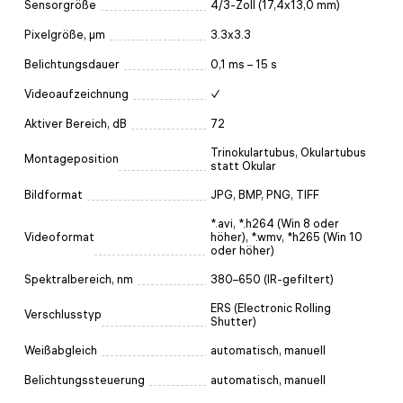
Sensorgröße
4/3-Zoll (17,4x13,0 mm)
Pixelgröße, µm
3.3x3.3
Belichtungsdauer
0,1 ms – 15 s
Videoaufzeichnung
✓
Aktiver Bereich, dB
72
Trinokulartubus, Okulartubus
Montageposition
statt Okular
Bildformat
JPG, BMP, PNG, TIFF
*.avi, *.h264 (Win 8 oder
Videoformat
höher), *.wmv, *h265 (Win 10
oder höher)
Spektralbereich, nm
380–650 (IR-gefiltert)
ERS (Electronic Rolling
Verschlusstyp
Shutter)
Weißabgleich
automatisch, manuell
Belichtungssteuerung
automatisch, manuell