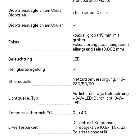
transparente Platte
Dioptrienausgleich am Okular,
±5 an jedem Okular
Dioptrien
Dioptrienausgleich am Okular
✓
koaxial, grob (45 mm, mit
grober
Fokus
Fokussierungsspannungseinst
ellung) und fein (0,002 mm)
Beleuchtung
LED
Helligkeitsregelung
✓
Netzstromversorgung, 115–
Stromquelle
230/50/60
Auflicht: schräge Beleuchtung
Lichtquelle, Typ
– 3-W-LED; Durchlicht: 3-W-
LED
Temperaturbereich, °C
0...+40
Dunkelfeld-Kondensor,
Erweiterbarkeit
Hilfsobjektive (0,5х, 1,5х, 2х),
Polarisationsgerät