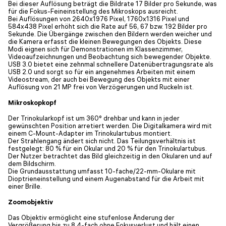
Bei dieser Auflösung beträgt die Bildrate 17 Bilder pro Sekunde, was
für die Fokus-Feineinstellung des Mikroskops ausreicht.
Bei Auflösungen von 2640x1976 Pixel, 1760x1316 Pixel und
584x438 Pixel erhöht sich die Rate auf 56, 67 bzw. 192 Bilder pro
Sekunde. Die Übergänge zwischen den Bildern werden weicher und
die Kamera erfasst die kleinen Bewegungen des Objekts. Diese
Modi eignen sich für Demonstrationen im Klassenzimmer,
Videoaufzeichnungen und Beobachtung sich bewegender Objekte.
USB 3.0 bietet eine zehnmal schnellere Datenübertragungsrate als
USB 2.0 und sorgt so für ein angenehmes Arbeiten mit einem
Videostream, der auch bei Bewegung des Objekts mit einer
Auflösung von 21 MP frei von Verzögerungen und Ruckeln ist.
Mikroskopkopf
Der Trinokularkopf ist um 360° drehbar und kann in jeder
gewünschten Position arretiert werden. Die Digitalkamera wird mit
einem C-Mount-Adapter im Trinokulartubus montiert.
Der Strahlengang ändert sich nicht. Das Teilungsverhältnis ist
festgelegt: 80 % für ein Okular und 20 % für den Trinokulartubus.
Der Nutzer betrachtet das Bild gleichzeitig in den Okularen und auf
dem Bildschirm.
Die Grundausstattung umfasst 10-fache/22-mm-Okulare mit
Dioptrieneinstellung und einem Augenabstand für die Arbeit mit
einer Brille.
Zoomobjektiv
Das Objektiv ermöglicht eine stufenlose Änderung der
Vergrößerung bis zu 8,4-fach ohne Fokusverlust und hält einen